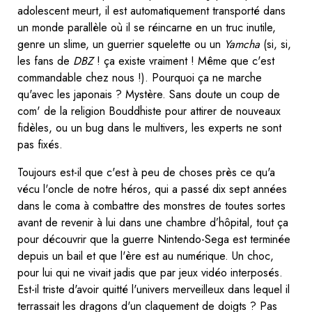
adolescent meurt, il est automatiquement transporté dans
un monde parallèle où il se réincarne en un truc inutile,
genre un slime, un guerrier squelette ou un
Yamcha
(si, si,
les fans de
DBZ
! ça existe vraiment ! Même que c'est
commandable chez nous !). Pourquoi ça ne marche
qu'avec les japonais ? Mystère. Sans doute un coup de
com' de la religion Bouddhiste pour attirer de nouveaux
fidèles, ou un bug dans le multivers, les experts ne sont
pas fixés.
Toujours est-il que c'est à peu de choses près ce qu'a
vécu l'oncle de notre héros, qui a passé dix sept années
dans le coma à combattre des monstres de toutes sortes
avant de revenir à lui dans une chambre d’hôpital, tout ça
pour découvrir que la guerre Nintendo-Sega est terminée
depuis un bail et que l'ère est au numérique. Un choc,
pour lui qui ne vivait jadis que par jeux vidéo interposés.
Est-il triste d'avoir quitté l'univers merveilleux dans lequel il
terrassait les dragons d'un claquement de doigts ? Pas