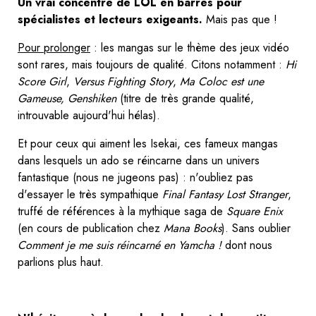
Un vrai concentré de LOL en barres pour
spécialistes et lecteurs exigeants.
Mais pas que !
Pour prolonger
: les mangas sur le thème des jeux vidéo
sont rares, mais toujours de qualité. Citons notamment :
Hi
Score Girl
,
Versus Fighting Story
,
Ma Coloc est une
Gameuse,
Genshiken
(titre de très grande qualité,
introuvable aujourd'hui hélas).
Et pour ceux qui aiment les Isekai, ces fameux mangas
dans lesquels un ado se réincarne dans un univers
fantastique (nous ne jugeons pas) : n'oubliez pas
d'essayer le très sympathique
Final Fantasy Lost Stranger
,
truffé de références à la mythique saga de
Square Enix
(en cours de publication chez
Mana Books
). Sans oublier
Comment je me suis réincarné en Yamcha !
dont nous
parlions plus haut.