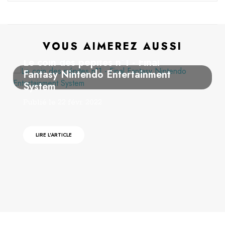
VOUS AIMEREZ AUSSI
BOUTIQUE
TESTS
Le coin des pépites n°1 - Final
Fantasy Nintendo Entertainment
System
Publié le 22 févr. 2022
LIRE L'ARTICLE