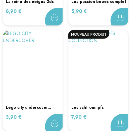
la reine des neiges 3ds
lea passion bebes complet
ds
Prix
Prix
8,90 €
5,90 €
NOUVEAU PRODUIT
lego city undercover...
les schtroumpfs
collection...
Prix
Prix
3,90 €
7,90 €