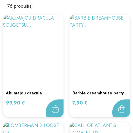
76 produit(s)
akumajou dracula
barbie dreamhouse party...
sougetsu...
Prix
Prix
99,90 €
7,90 €