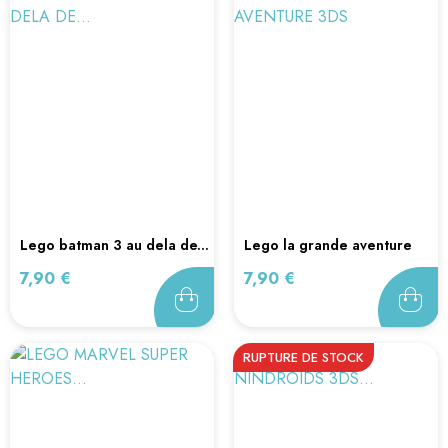
lego batman 3 au dela de...
lego la grande aventure
3ds
Prix
Prix
7,90 €
7,90 €
RUPTURE DE STOCK