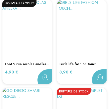
NOUVEAU PRODUIT
foot 2 rue nicolas anelka...
girls life fashion touch...
Prix
Prix
4,90 €
3,90 €
RUPTURE DE STOCK