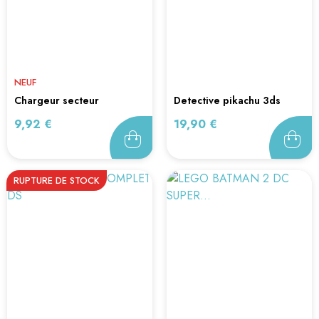
NEUF
chargeur secteur
detective pikachu 3ds
new3dsxl...
Prix
Prix
9,92 €
19,90 €
RUPTURE DE STOCK