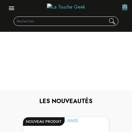
DS / 3DS
DÉCOUVREZ NOTRE GAMME
LES NOUVEAUTÉS
NOUVEAU PRODUIT
N