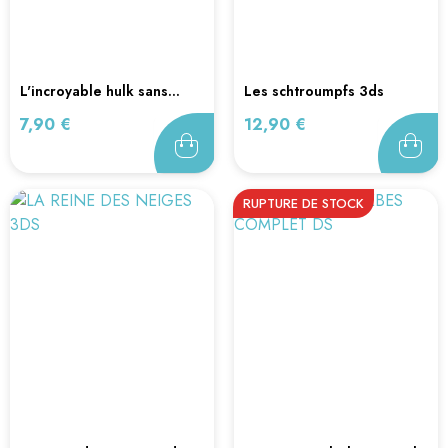
l'incroyable hulk sans...
les schtroumpfs 3ds
Prix
Prix
7,90 €
12,90 €
RUPTURE DE STOCK