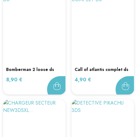
bomberman 2 loose ds
call of atlantis complet ds
Prix
Prix
8,90 €
4,90 €