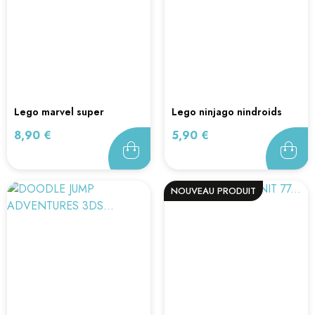
lego marvel super
lego ninjago nindroids
heroes...
3ds...
Prix
Prix
8,90 €
5,90 €
NOUVEAU PRODUIT