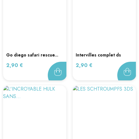
go diego safari rescue...
intervilles complet ds
Prix
Prix
2,90 €
2,90 €