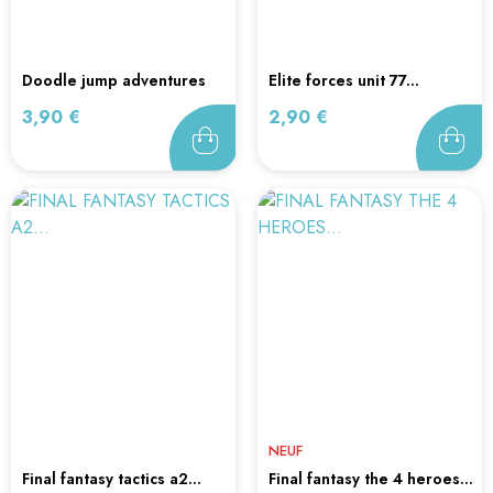
doodle jump adventures
elite forces unit 77...
3ds...
Prix
Prix
3,90 €
2,90 €
NEUF
final fantasy tactics a2...
final fantasy the 4 heroes...