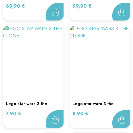
Prix
Prix
69,90 €
99,90 €
lego star wars 3 the
lego star wars 3 the
clone...
clone...
Prix
Prix
7,90 €
8,90 €