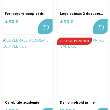
fort boyard complet ds
lego batman 2 dc super...
Prix
Prix
4,90 €
4,90 €
RUPTURE DE STOCK
cerebrale academie
demo metroid prime
complet ds
hunters...