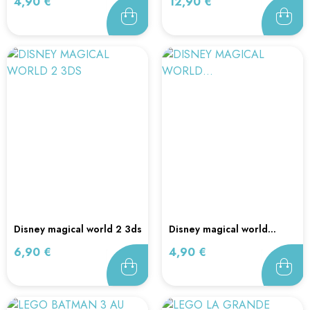
Prix
Prix
4,90 €
12,90 €
disney magical world 2 3ds
disney magical world...
Prix
Prix
6,90 €
4,90 €