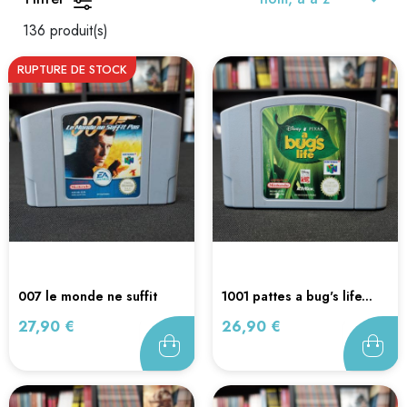
136 produit(s)
RUPTURE DE STOCK
007 le monde ne suffit
1001 pattes a bug's life...
pas...
Prix
Prix
27,90 €
26,90 €