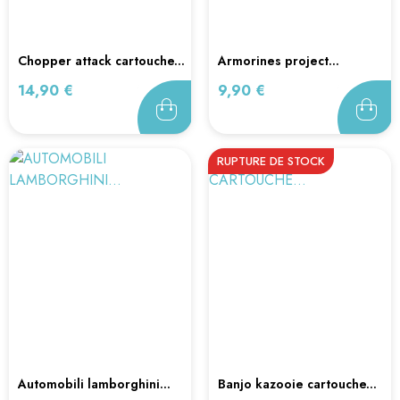
chopper attack cartouche...
armorines project...
Prix
Prix
14,90 €
9,90 €
RUPTURE DE STOCK
automobili lamborghini...
banjo kazooie cartouche...