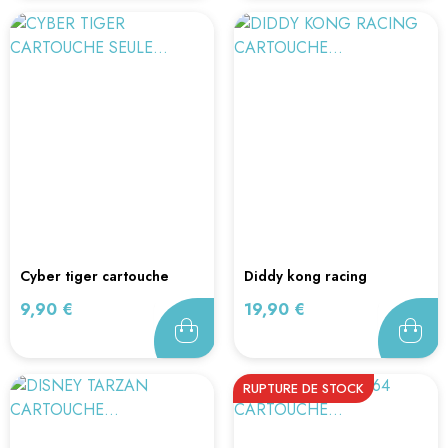
cyber tiger cartouche
diddy kong racing
seule...
cartouche...
Prix
Prix
9,90 €
19,90 €
RUPTURE DE STOCK