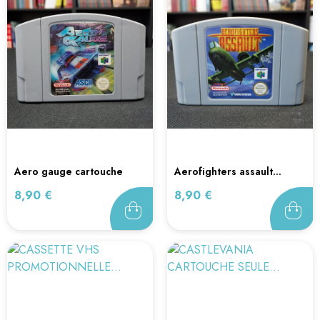
aero gauge cartouche
aerofighters assault...
seule...
Prix
Prix
8,90 €
8,90 €