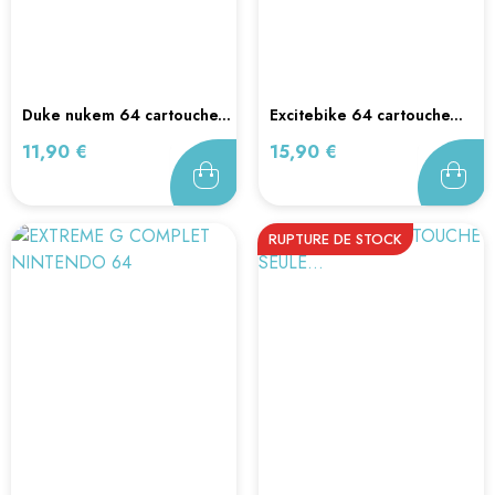
duke nukem 64 cartouche...
excitebike 64 cartouche...
Prix
Prix
11,90 €
15,90 €
RUPTURE DE STOCK