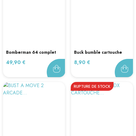
bomberman 64 complet
buck bumble cartouche
boite...
seule...
Prix
Prix
49,90 €
8,90 €
RUPTURE DE STOCK