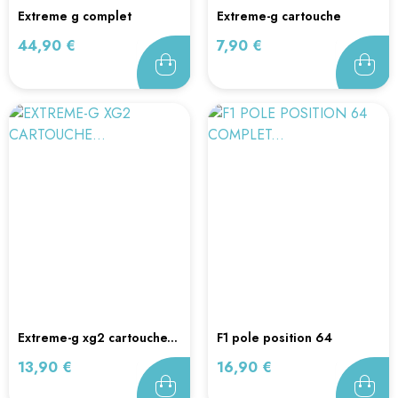
extreme g complet
extreme-g cartouche
nintendo 64
seule...
Prix
Prix
44,90 €
7,90 €
extreme-g xg2 cartouche...
f1 pole position 64
complet...
Prix
Prix
13,90 €
16,90 €