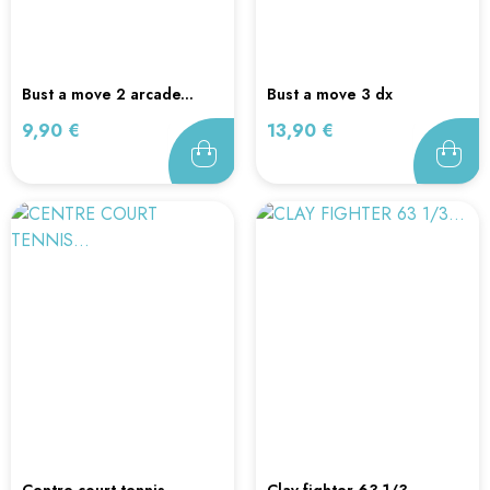
bust a move 2 arcade...
bust a move 3 dx
cartouche...
Prix
Prix
9,90 €
13,90 €