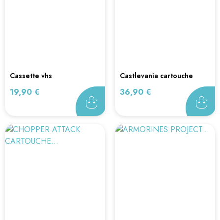
cassette vhs
castlevania cartouche
promotionnelle...
seule...
Prix
Prix
19,90 €
36,90 €