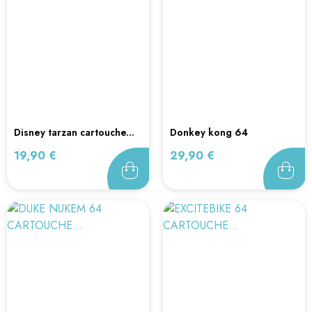
disney tarzan cartouche...
donkey kong 64
cartouche...
Prix
Prix
19,90 €
29,90 €