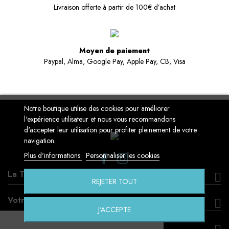
Livraison offerte à partir de 100€ d’achat
Moyen de paiement
Paypal, Alma, Google Pay, Apple Pay, CB, Visa
Notre boutique utilise des cookies pour améliorer
l'expérience utilisateur et nous vous recommandons
d'accepter leur utilisation pour profiter pleinement de votre
navigation.
Plus d'informations
Personnaliser les cookies
La Touche Geek
REJETER TOUT
Votre compte
J'ACCEPTE
Informations