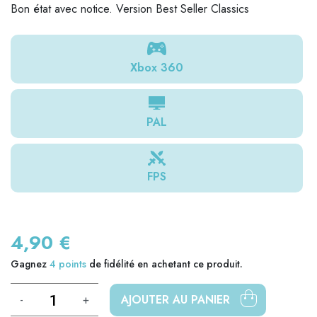
Bon état avec notice. Version Best Seller Classics
Xbox 360
PAL
FPS
4,90 €
Gagnez
4
points
de fidélité en achetant ce produit.
-
+
AJOUTER AU PANIER