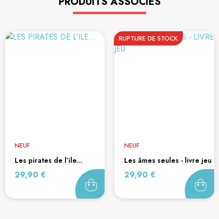
PRODUITS ASSOCIÉS
RUPTURE DE STOCK
NEUF
NEUF
les pirates de l’ile...
les âmes seules - livre jeu
Prix
Prix
29,90 €
29,90 €