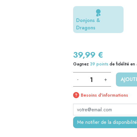
Donjons &
Dragons
39,99 €
Gagnez
39
points
de fidélité en
-
+
AJOUT
Besoins d'informations
Me notifier de la disponibilité