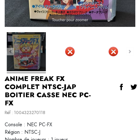
Toucher pour zoomer
ANIME FREAK FX
COMPLET NTSC-JAP
BOITIER CASSE NEC PC-
FX
Réf : 1004323270118
Console : NEC PC-FX
Région : NTSC-J
Nombre de joueurs : 1 joueur