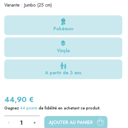
Variante : Jumbo (25 cm)
Pokémon
Vinyle
A partir de 3 ans
44,90 €
Gagnez
44
points
de fidélité en achetant ce produit.
-
+
AJOUTER AU PANIER